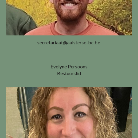
secretariaat@aalsterse-bc.be
Evelyne Persoons
Bestuurslid