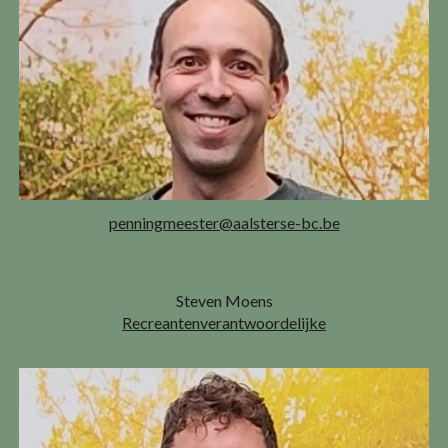
penningmeester@aalsterse-bc.be
Steven Moens
Recreantenverantwoordelijke